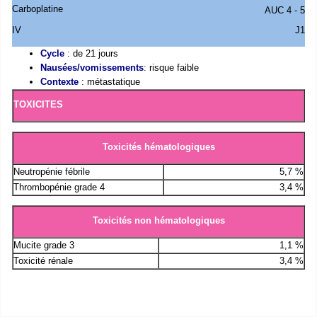
Carboplatine
AUC 4 - 5
IV
J1
Cycle
: de 21 jours
Nausées/vomissements
: risque faible
Contexte
: métastatique
TOXICITES
Toxicités hématologiques
Neutropénie
fébrile
5,7 %
Thrombopénie grade 4
3,4 %
Toxicités non hématologiques
Mucite grade 3
1,1 %
Toxicité rénale
3,4 %