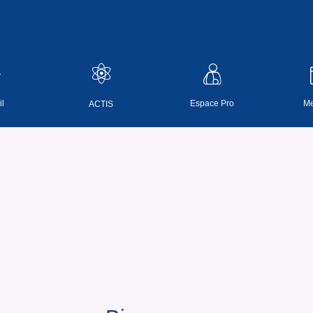
l
Espace Pro
Me
ACTIS