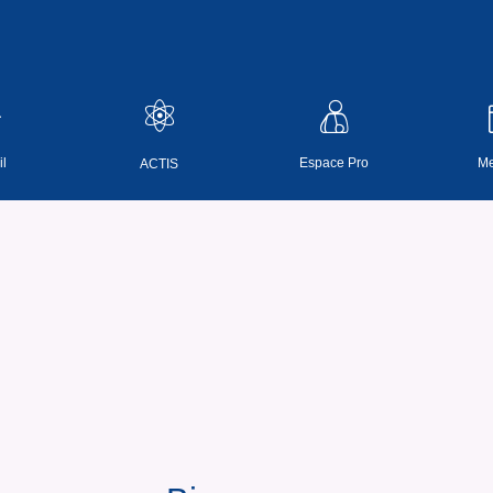
l
Espace Pro
Me
ACTIS