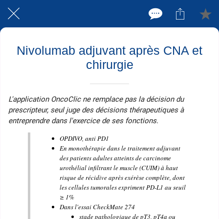
Nivolumab adjuvant après CNA et
chirurgie
L'application OncoClic ne remplace pas la décision du
prescripteur, seul juge des décisions thérapeutiques à
entreprendre dans l'exercice de ses fonctions.
OPDIVO, anti PD1
En monothérapie dans le traitement adjuvant
des patients adultes atteints de carcinome
urothélial infiltrant le muscle (CUIM) à haut
risque de récidive après exérèse complète, dont
les cellules tumorales expriment PD-L1 au seuil
≥ 1%
Dans l'essai CheckMate 274
stade pathologique de pT3, pT4a ou