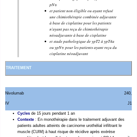
pN+
et patient non éligible ou ayant refusé
une chimiothérapie combinée adjuvante
à base de cisplatine pour les patients
n'ayant pas reçu de chimiothérapie
néoadjuvante à base de cisplatine
et stade pathologique de ypT2 à ypT4a
ou ypN+ pour les patients ayant reçu du
cisplatine néoadjuvant
TRAITEMENT
Nivolumab
240
,
IV
J1
Cycles
de 15 jours pendant 1 an
Contexte
: En monothérapie dans le traitement adjuvant des
patients adultes atteints de carcinome urothélial infiltrant le
muscle (CUIM) à haut risque de récidive après exérèse