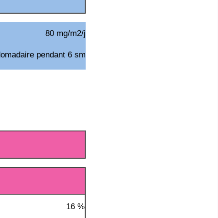
80 mg/m2/j
omadaire pendant 6 sm
16 %