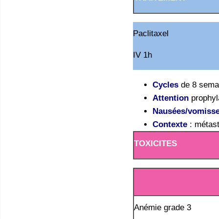
Paclitaxel
IV 1h
Cycles
de 8 sema
Attention
prophyl
Nausées/vomiss
Contexte
: métast
TOXICITES
Anémie grade 3