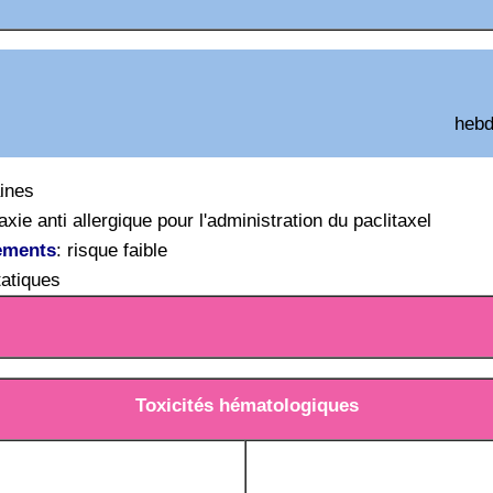
hebd
ines
axie anti allergique pour l'administration du paclitaxel
ements
: risque faible
atiques
Toxicités hématologiques