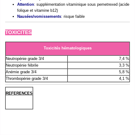
Attention
: supplémentation vitaminique sous pemetrexed (acide
folique et vitamine b12)
Nausées/vomissements
: risque faible
TOXICITES
Toxicités hématologiques
Neutropénie grade 3/4
7,4 %
Neutropénie fébrile
3,3 %
Anémie grade 3/4
5,8 %
Thrombopénie grade 3/4
4,1 %
REFERENCES