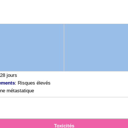
 28 jours
ements
: Risques élevés
gne métastatique
Toxicités