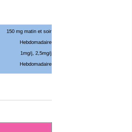
150 mg matin et soir
Hebdomadaire
1mg/j, 2,5mg/j
Hebdomadaire