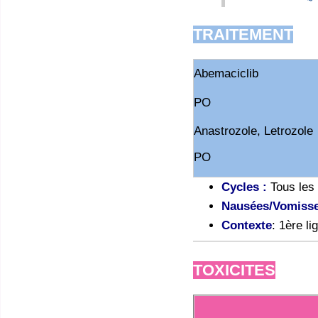
TRAITEMENT
Abemaciclib
PO
Anastrozole, Letrozole
PO
Cycles :
Tous les
Nausées/Vomiss
Contexte
:
1ère li
TOXICITES