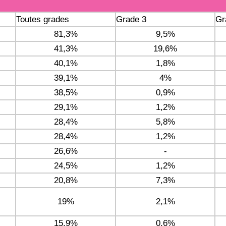
Toutes grades
Grade 3
Gr
81,3%
9,5%
41,3%
19,6%
40,1%
1,8%
39,1%
4%
38,5%
0,9%
29,1%
1,2%
28,4%
5,8%
28,4%
1,2%
26,6%
-
24,5%
1,2%
20,8%
7,3%
19%
2,1%
15,9%
0,6%