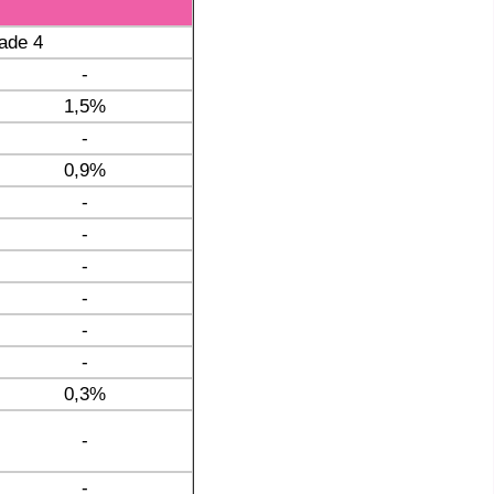
ade 4
-
1,5%
-
0,9%
-
-
-
-
-
-
0,3%
-
-