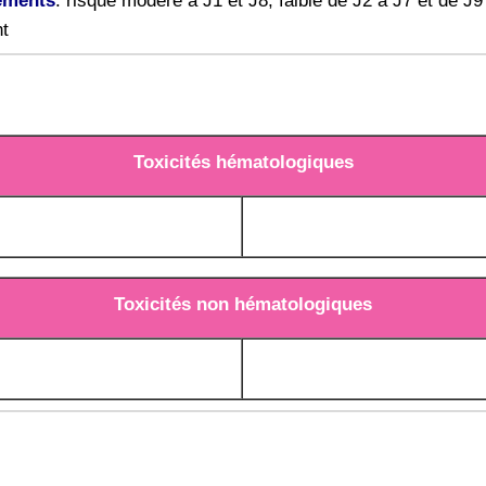
ements
: risque modéré à J1 et J8, faible de J2 à J7 et de J9
nt
Toxicités hématologiques
Toxicités non hématologiques