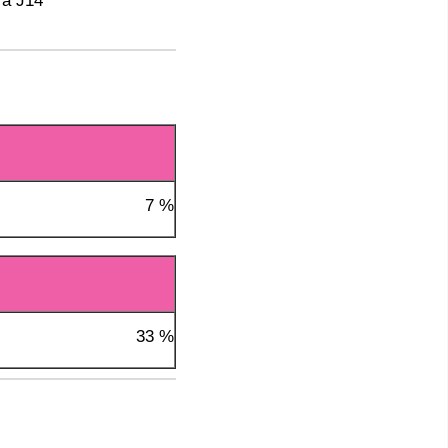
 à J14
7 %
33 %