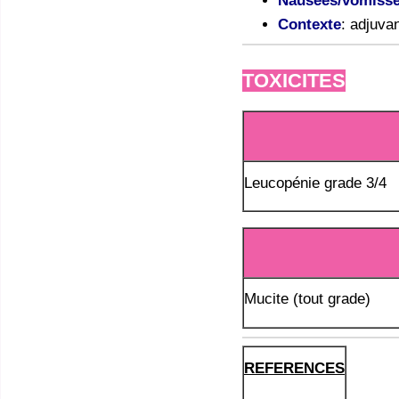
Nausées/vomiss
Contexte
: adjuva
TOXICITES
Leucopénie grade 3/4
Mucite (tout grade)
REFERENCES