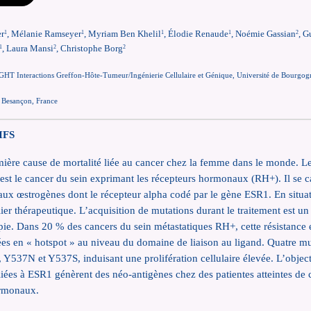
er
, Mélanie Ramseyer
, Myriam Ben Khelil
, Élodie Renaude
, Noémie Gassian
, 
1
1
1
1
2
, Laura Mansi
, Christophe Borg
1
2
2
nteractions Greffon-Hôte-Tumeur/Ingénierie Cellulaire et Génique, Université de Bourgogn
Besançon, France
IFS
mière cause de mortalité liée au cancer chez la femme dans le monde. 
 est le cancer du sein exprimant les récepteurs hormonaux (RH+). Il se c
aux œstrogènes dont le récepteur alpha codé par le gène ESR1. En situat
lier thérapeutique. L’acquisition de mutations durant le traitement est u
apie. Dans 20 % des cancers du sein métastatiques RH+, cette résistance e
es en « hotspot » au niveau du domaine de liaison au ligand. Quatre mutat
Y537N et Y537S, induisant une prolifération cellulaire élevée. L’object
liées à ESR1 génèrent des néo-antigènes chez des patientes atteintes de
ormonaux.