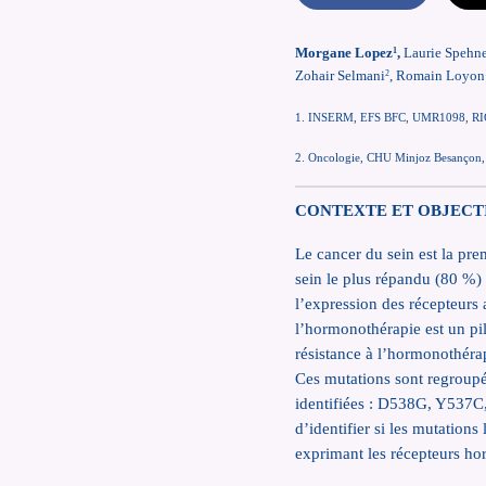
Morgane Lopez
,
Laurie Spehn
1
Zohair Selmani
, Romain Loyon
2
1. INSERM, EFS BFC, UMR1098, RIGHT I
2. Oncologie, CHU Minjoz Besançon, 
CONTEXTE ET OBJECT
Le cancer du sein est la pre
sein le plus répandu (80 %)
l’expression des récepteurs 
l’hormonothérapie est un pi
résistance à l’hormonothér
Ces mutations sont regroupé
identifiées : D538G, Y537C, 
d’identifier si les mutations 
exprimant les récepteurs h