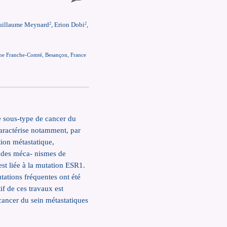
Guillaume Meynard
, Erion Dobi
,
2
2
e Franche-Comté, Besançon, France
Le sous-type de cancer du
aractérise notamment, par
ion métastatique,
n des méca- nismes de
st liée à la mutation ESR1.
ions fréquentes ont été
if de ces travaux est
 cancer du sein métastatiques