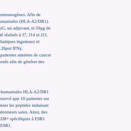
t immunogènes. Afin de
is humanisées (HLA-A2/DR1).
CpG, un adjuvant, et 50μg de
éalisés à J7, J14 et J21.
mphatiques inguinaux et
r ELISpot IFN
γ
.
patientes atteintes de cancer
enés afin de générer des
uris humanisées HLA-A2/DR1
observé que 10 patientes sur
onner les peptides induisant
 donneurs sains. Ainsi, des
CD8+ spécifiques à ESR1
d’ESR1.