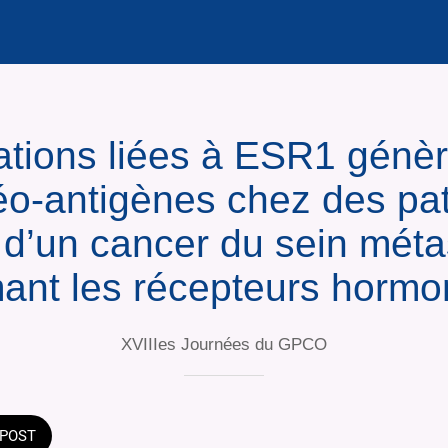
ions liées à ESR1 génè
́o-antigènes chez des pa
 d’un cancer du sein mét
ant les récepteurs horm
XVIIIes Journées du GPCO
POST