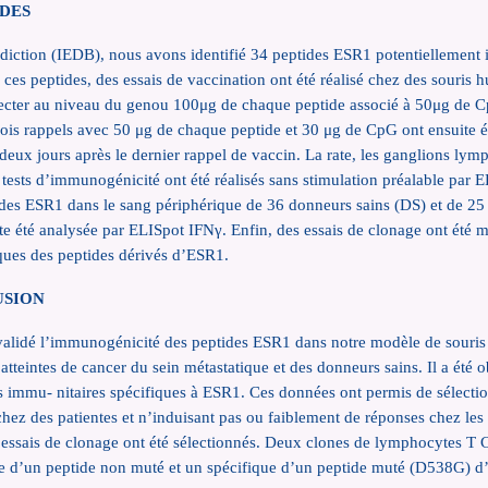
ODES
rédiction (IEDB), nous avons identifié 34 peptides ESR1 potentiellemen
 ces peptides, des essais de vaccination ont été réalisé chez des sour
njecter au niveau du genou 100μg de chaque peptide associé à 50μg de 
s rappels avec 50 μg de chaque peptide et 30 μg de CpG ont ensuite été r
́es deux jours après le dernier rappel de vaccin. La rate, les ganglions ly
des tests d’immunogénicité ont été réalisés sans stimulation préalable pa
des ESR1 dans le sang périphérique de 36 donneurs sains (DS) et de 25 
te été analysée par ELISpot IFN
γ
. Enfin, des essais de clonage ont été m
ues des peptides dérivés d’ESR1.
USION
 validé l’immunogénicité des peptides ESR1 dans notre modèle de so
atteintes de cancer du sein métastatique et des donneurs sains. Il a été 
s immu- nitaires spécifiques à ESR1. Ces données ont permis de sélecti
 chez des patientes et n’induisant pas ou faiblement de réponses chez les
essais de clonage ont été sélectionnés. Deux clones de lymphocytes T 
ique d’un peptide non muté et un spécifique d’un peptide muté (D538G) 