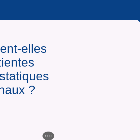
rent-elles
tientes
astatiques
onaux ?