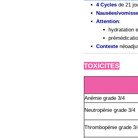
4 Cycles
de 21 jo
Nausées/vomiss
Attention
:
hydratation e
prémédicatio
Contexte
néoadju
TOXICITES
Anémie grade 3/4
Neutropénie grade 3/4
Thrombopénie grade 3/