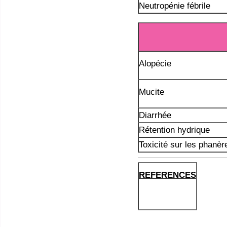
Neutropénie fébrile
Alopécie
Mucite
Diarrhée
Rétention hydrique
Toxicité sur les phanèr
REFERENCES