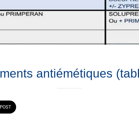
ements antiémétiques (tab
POST