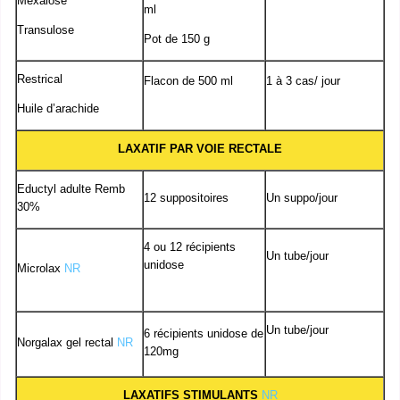
Mexalose
ml
Transulose
Pot de 150 g
Restrical
Flacon de 500 ml
1 à 3 cas/ jour
Huile d’arachide
LAXATIF PAR VOIE RECTALE
Eductyl adulte Remb
12 suppositoires
Un suppo/jour
30%
4 ou 12 récipients
Un tube/jour
unidose
Microlax
NR
Un tube/jour
6 récipients unidose de
Norgalax gel rectal
NR
120mg
LAXATIFS STIMULANTS
NR