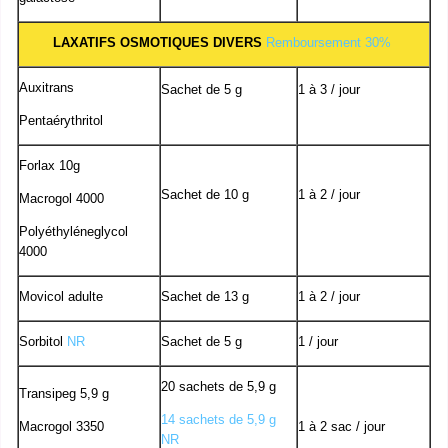
LAXATIFS OSMOTIQUES DIVERS
Remboursement 30%
Auxitrans
Sachet de 5 g
1 à 3 / jour
Pentaérythritol
Forlax 10g
Sachet de 10 g
1 à 2 / jour
Macrogol 4000
Polyéthyléneglycol
4000
Movicol adulte
Sachet de 13 g
1 à 2 / jour
Sorbitol
NR
Sachet de 5 g
1 / jour
20 sachets de 5,9 g
Transipeg 5,9 g
14 sachets de 5,9 g
Macrogol 3350
1 à 2 sac / jour
NR