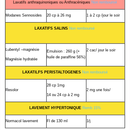
Laxatifs anthraquinoniques ou Anthracéniques
Non remboursé
Modanes Sennosides
20 cp à 26 mg
1 à 2 cp /jour le soir
LAXATIFS SALINS
Non remboursé
Lubentyl –magnésie
2 cac/ jour le soir
Emulsion : 260 g (+
huile de paraffine 56%)
Magnésie hydratée
LAXATILFS PERISTALTOGENES
Non remboursé
28 cp 1mg
Resolor
2 mg une fois/
14 ou 24 cp à 2 mg
LAVEMENT HYPERTONIQUE
Remb 15%
Normacol lavement
Fl de 130 ml
1/j