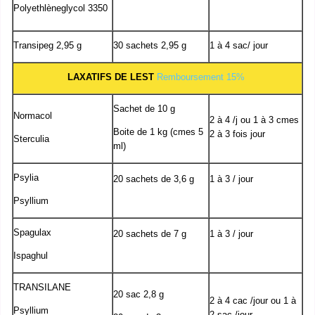
Polyethlèneglycol 3350
Transipeg 2,95 g
30 sachets 2,95 g
1 à 4 sac/ jour
LAXATIFS DE LEST
Remboursement 15%
Sachet de 10 g
Normacol
2 à 4 /j ou 1 à 3 cmes
Boite de 1 kg (cmes 5
2 à 3 fois jour
Sterculia
ml)
Psylia
20 sachets de 3,6 g
1 à 3 / jour
Psyllium
Spagulax
20 sachets de 7 g
1 à 3 / jour
Ispaghul
TRANSILANE
20 sac 2,8 g
2 à 4 cac /jour ou 1 à
Psyllium
2 sac /jour