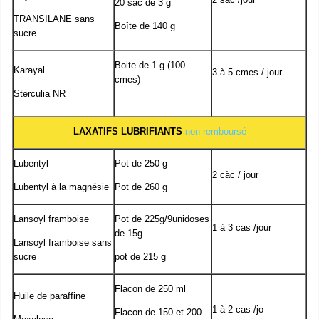
20 sac de 3 g
TRANSILANE sans
Boîte de 140 g
sucre
Boite de 1 g (100
Karayal
3 à 5 cmes / jour
cmes)
Sterculia NR
LAXATIFS LUBRIFIANTS
non remboursé
Lubentyl
Pot de 250 g
2 càc / jour
Lubentyl à la magnésie
Pot de 260 g
Lansoyl framboise
Pot de 225g/9unidoses
1 à 3 cas /jour
de 15g
Lansoyl framboise sans
sucre
pot de 215 g
Flacon de 250 ml
Huile de paraffine
1 à 2 cas /jo
Flacon de 150 et 200