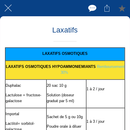
Laxatifs
LAXATIFS OSMOTIQUES
LAXATIFS OSMOTIQUES HYPOAMMONIEMIANTS
Remboursement
30%
Duphalac
20 sac 10 g
1 à 2 / jour
Lactulose = fructose-
Solution (doseur
galactose
gradué par 5 ml)
Importal
Sachet de 5 g ou 10g
1 à 3 / jour
Lactitol= sorbitol-
Poudre orale à diluer
galactose