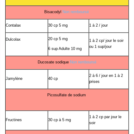
Bisacodyl
Non remboursé
Contalax
30 cp 5 mg
1 à 2 / jour
20 cp 5 mg
Dulcolax
1 à 2 cp/ jour le soir
ou 1 sup/jour
6 sup Adulte 10 mg
Ducosate sodique
Non remboursé
2 à 6 / jour en 1 à 2
Jamylène
40 cp
prises
Picosulfate de sodium
1 à 2 cp par jour le
Fructines
30 cp à 5 mg
soir