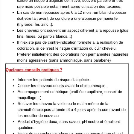
existe un risque d’alopécie définitive, souvent partielle et très
rare mais possible notamment après utilisation des taxanes.
En cas de non repousse après 6 à 12 mois, un bilan d’alopécie
doit être fait avant de conclure à une alopécie permanente
(thyroïde, fer, zinc..).
Les cheveux ont souvent un aspect différent à la repousse (plus
fins, frisés, ou parfois blancs...)
Il n’existe pas de contre-indication formelle à la réalisation de
coloration, si ce n’est le risque d’irritation du cuir chevelu.
Préférer initialement des colorations non permanentes naturelles
moins agressives (sans ammoniaque, sans parabène)
Quelques conseils pratiques ?
Informer les patients du risque d’alopécie.
Couper les cheveux courts avant la chimiothérapie.
Accompagnement esthétique (prothèse capillaire, conseil de
maquillage…)
Se laver les cheveu la veille ou le matin même de la
chimiothérapie puis attendre 3 à 4 jours après la cure avant de
les mouiller de nouveau.
Produit d’hygiène doux, sans savon, pH neutre et émollient
quotidien.
Eviter de se sécher les cheveux avec un appareil trop chaud.