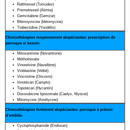
Raltitrexed (Tomudex)
Premetrexed (Alimta)
Gemcitabine (Gemzar)
Blémoymcine (bléomycine)
Trabectidine (Yondélis)
Chimiothérapies moyennement alopéciantes: prescription de
perruque si besoin
Mitoxantrone (Novantrone)
Méthotrexate
Vinorelvine (Navelbine)
Vinblastine (Velbé)
Vincristine (Oncovin)
Irinotécan (Campto)
Topotécan (Hycantin)
Doxorubicine liposomale (Caelyx, Myocet)
Mitomycine (Amétycine)
Chimiothérapies fortement alopéciantes: perruque à prévoir
d’emblée
Cyclophosphamide (Endoxan)