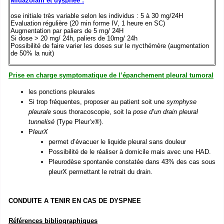
Midazolam et dyspnée :
ose initiale très variable selon les individus : 5 à 30 mg/24H
Evaluation régulière (20 min forme IV, 1 heure en SC)
Augmentation par paliers de 5 mg/ 24H
Si dose > 20 mg/ 24h, paliers de 10mg/ 24h
Possibilité de faire varier les doses sur le nycthémère (augmentation
de 50% la nuit)
Prise en charge symptomatique de l’épanchement pleural tumoral
les ponctions pleurales
Si trop fréquentes, proposer au patient soit une
symphyse
pleurale
sous thoracoscopie, soit la
pose d’un drain pleural
tunnelisé
(Type Pleur’x®).
P
leurX
permet d’évacuer le liquide pleural sans douleur
Possibilité de le réaliser à domicile mais avec une HAD.
Pleurodèse spontanée constatée dans 43% des cas sous
pleurX permettant le retrait du drain.
CONDUITE A TENIR EN CAS DE DYSPNEE
Références bibliographiques