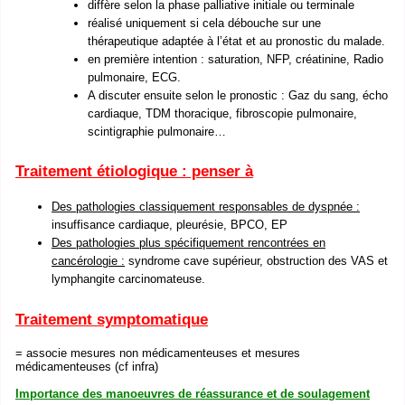
diffère selon la phase palliative initiale ou terminale
réalisé uniquement si cela débouche sur une
thérapeutique adaptée à l’état et au pronostic du malade.
en première intention : saturation, NFP, créatinine, Radio
pulmonaire, ECG.
A discuter ensuite selon le pronostic : Gaz du sang, écho
cardiaque, TDM thoracique, fibroscopie pulmonaire,
scintigraphie pulmonaire…
Traitement étiologique : penser à
Des pathologies classiquement responsables de dyspnée :
insuffisance cardiaque, pleurésie, BPCO, EP
Des pathologies plus spécifiquement rencontrées en
cancérologie :
syndrome cave supérieur, obstruction des VAS et
lymphangite carcinomateuse.
Traitement symptomatique
= associe mesures non médicamenteuses et mesures
médicamenteuses (cf infra)
Importance des manoeuvres de réassurance et de soulagement