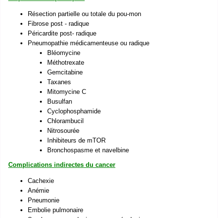
Résection partielle ou totale du pou-mon
Fibrose post - radique
Péricardite post- radique
Pneumopathie médicamenteuse ou radique
Bléomycine
Méthotrexate
Gemcitabine
Taxanes
Mitomycine C
Busulfan
Cyclophosphamide
Chlorambucil
Nitrosourée
Inhibiteurs de mTOR
Bronchospasme et navelbine
Complications indirectes du cancer
Cachexie
Anémie
Pneumonie
Embolie pulmonaire