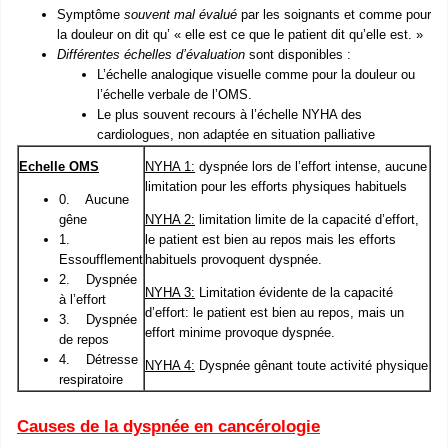
Symptôme
souvent mal évalué
par les soignants et comme pour
la douleur on dit qu’ « elle est ce que le patient dit qu’elle est. »
Différentes échelles d’évaluation
sont disponibles :
L’échelle analogique visuelle comme pour la douleur ou
l’échelle verbale de l’OMS.
Le plus souvent recours à l’échelle NYHA des
cardiologues, non adaptée en situation palliative
Echelle OMS
NYHA 1:
dyspnée lors de l’effort intense, aucune
limitation pour les efforts physiques habituels
0. Aucune
gêne
NYHA 2:
limitation limite de la capacité d’effort,
1.
le patient est bien au repos mais les efforts
Essoufflement
habituels provoquent dyspnée.
2. Dyspnée
NYHA 3:
Limitation évidente de la capacité
à l’effort
d’effort: le patient est bien au repos, mais un
3. Dyspnée
effort minime provoque dyspnée.
de repos
4. Détresse
NYHA 4:
Dyspnée gênant toute activité physique
respiratoire
Causes de la dyspnée en cancérologie