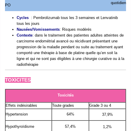
quotidien
PO
Cycles
: Pembrolizumab tous les 3 semaines et Lenvatinib
tous les jours
Nausées/Vomissements
: Risques modérés
Contexte
: dans le traitement des patientes adultes atteintes de
carcinome endométrial avancé ou récidivant présentant une
progression de la maladie pendant ou suite au traitement ayant
comporté une thérapie à base de platine quelle qu’en soit la
ligne et qui ne sont pas éligibles à une chirurgie curative ou à la
radiothérapie
TOXICITES
Toxicités
Effets indésirables
Toute grades
Grade 3 ou 4
Hypertension
64%
37,9%
Hypothyroïdisme
57,4%
1,2%