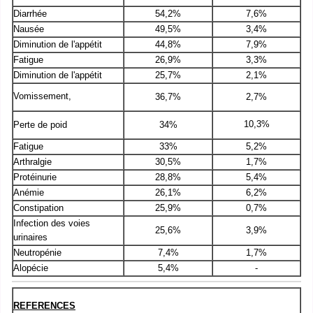
Diarrhée
54,2%
7,6%
Nausée
49,5%
3,4%
Diminution de l'appétit
44,8%
7,9%
Fatigue
26,9%
3,3%
Diminution de l'appétit
25,7%
2,1%
Vomissement,
36,7%
2,7%
10,3%
Perte de poid
34%
Fatigue
33%
5,2%
Arthralgie
30,5%
1,7%
Protéinurie
28,8%
5,4%
Anémie
26,1%
6,2%
Constipation
25,9%
0,7%
Infection des voies
25,6%
3,9%
urinaires
Neutropénie
7,4%
1,7%
Alopécie
5,4%
-
REFERENCES