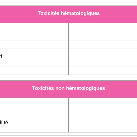
Toxicités hématologiques
4
Toxicités non hématologiques
lité