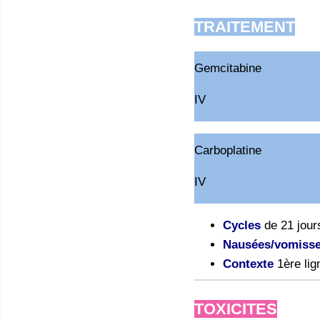
TRAITEMENT
Gemcitabine
IV
Carboplatine
IV
Cycles
de 21 jour
Nausées/vomiss
Contexte
1ère lig
TOXICITES