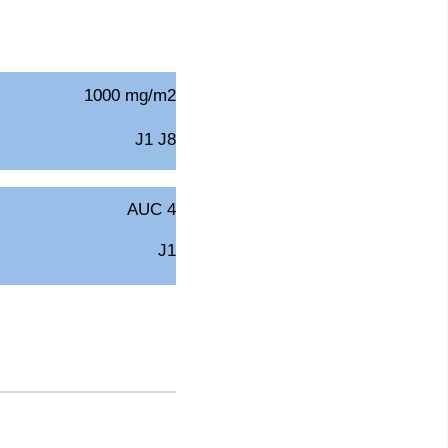
1000 mg/m2
J1 J8
AUC 4
J1