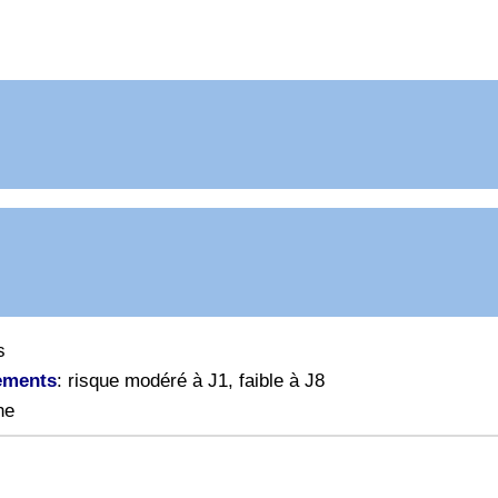
s
ements
: risque modéré à J1, faible à J8
ne