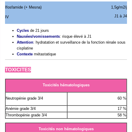
Ifosfamide (+ Mesna)
1,5g/m2/j
J1 à J4
IV
Cycles
de 21 jours
Nausées/vomissements
: risque élevé à J1
Attention
: hydratation et surveillance de la fonction rénale sous
cisplatine
Contexte
métastatique
TOXICITES
Toxicités hématologiques
Neutropénie grade 3/4
60 %
Anémie grade 3/4
17 %
Thrombopénie grade 3/4
58 %
Toxicités non hématologiques