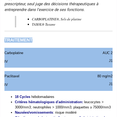
prescripteur, seul juge des décisions thérapeutiques à
entreprendre dans l'exercice de ses fonctions.
CARBOPLATINE®, Sels de platine
TAXOL® Taxane
TRAITEMENT
Carboplatine
AUC 2
J1
IV
Paclitaxel
80 mg/m2
J1
IV
18 Cycles
hébdomadaires
Critères hématologiques d'administration:
leucocytes >
3000/mm3; neutrophiles > 1000/mm3; plaquettes ≥ 75000/mm3
Nausées/vomissements
: risque modéré