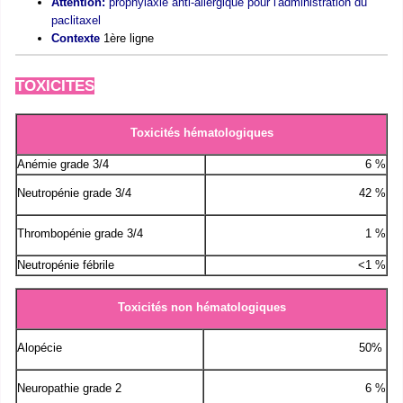
Attention:
prophylaxie anti-allergique pour l'administration du
paclitaxel
Contexte
1ère ligne
TOXICITES
Toxicités hématologiques
Anémie grade 3/4
6 %
Neutropénie grade 3/4
42 %
Thrombopénie grade 3/4
1 %
Neutropénie fébrile
<1 %
Toxicités non hématologiques
Alopécie
50%
Neuropathie grade 2
6 %