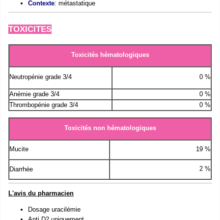
Contexte
: métastatique
TOXICITES
Toxicités hématologiques
Neutropénie grade 3/4
0 %
Anémie grade 3/4
0 %
Thrombopénie grade 3/4
0 %
Toxicités non hématologiques
Mucite
19 %
2 %
Diarrhée
L'avis du pharmacien
Dosage uracilémie
Anti D2 uniquement