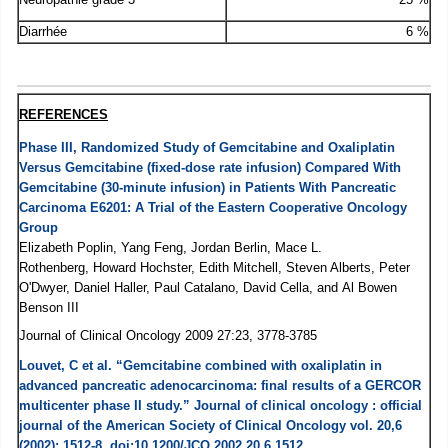
Diarrhée
6 %
REFERENCES
Phase III, Randomized Study of Gemcitabine and Oxaliplatin
Versus Gemcitabine (fixed-dose rate infusion) Compared With
Gemcitabine (30-minute infusion) in Patients With Pancreatic
Carcinoma E6201: A Trial of the Eastern Cooperative Oncology
Group
Elizabeth Poplin, Yang Feng, Jordan Berlin, Mace L.
Rothenberg, Howard Hochster, Edith Mitchell, Steven Alberts, Peter
O'Dwyer, Daniel Haller, Paul Catalano, David Cella, and Al Bowen
Benson III
Journal of Clinical Oncology 2009 27:23, 3778-3785
Louvet, C et al. “Gemcitabine combined with oxaliplatin in
advanced pancreatic adenocarcinoma: final results of a GERCOR
multicenter phase II study.” Journal of clinical oncology : official
journal of the American Society of Clinical Oncology vol. 20,6
(2002): 1512-8. doi:10.1200/JCO.2002.20.6.1512