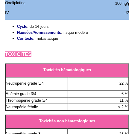
Oxaliplatine
100mg/j
IV
J2
Cycle
: de 14 jours
Nausées/Vomissements
: risque modéré
Contexte
: métastatique
TOXICITES
Toxicités hématologiques
Neutropénie grade 3/4
22 %
Anémie grade 3/4
6 %
Thrombopénie grade 3/4
11 %
Neutropénie fébrile
< 2 %
Toxicités non hématologiques
Neuropathie grade 3
25 %