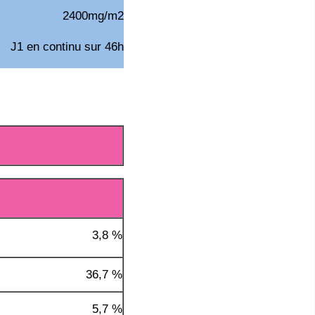
2400mg/m2
J1 en continu sur 46h
3,8 %
36,7 %
5,7 %