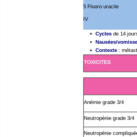
5 Fluoro uracile
IV
Cycles
de 14 jour
Nausées/vomiss
Contexte
: métast
TOXICITES
Anémie grade 3/4
Neutropénie grade 3/4
Neutropénie compliqué