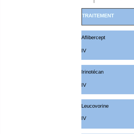
TRAITEMENT
Aflibercept
IV
Irinotécan
IV
Leucovorine
IV