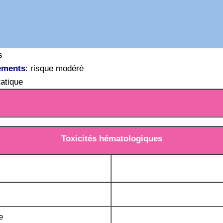
s
ements
: risque modéré
atique
Toxicités hématologiques
e