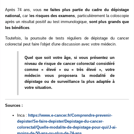
Après 74 ans, vous
ne faites plus partie du cadre du dépistage
national,
car l
es risques des examens
, particulièrement la coloscopie
après un résultat positif au test immunologique,
sont plus grands que
les bénéfices
.
Toutefois, la poursuite de tests réguliers de dépistage du cancer
colorectal peut faire l'objet d'une discussion avec votre médecin.
Quel que soit votre âge, si vous présentez un
niveau de risque de cancer colorectal considéré
comme « élevé » ou « très élevé », votre
médecin vous proposera la modalité de
dépistage ou de surveillance la plus adaptée à
votre situation.
Sources :
Inca :
https://www.e-cancer.fr/Comprendre-prevenir-
depister/Se-faire-depister/Depistage-du-cancer-
colorectal/Quelle-modalite-de-depistage-pour-qui/J-ai-
moins-de-50-ans-ou-plus-de-74-ans