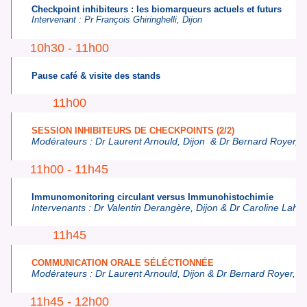
Checkpoint inhibiteurs : les biomarqueurs actuels et futurs
Intervenant :
Pr François Ghiringhelli, Dijon
10h30 - 11h00
Pause café & visite des stands
11h00
SESSION INHIBITEURS DE CHECKPOINTS (2/2)
Modérateurs :
Dr Laurent Arnould,
Dijon
&
Dr Bernard Royer,
B
11h00 - 11h45
Immunomonitoring circulant versus Immunohistochimie
Intervenants :
Dr Valentin Derangère,
Dijon &
Dr Caroline Lahe
11h45
COMMUNICATION ORALE SÉLÉCTIONNÉE
Modérateurs :
Dr Laurent Arnould, Dijon & Dr Bernard Royer,
B
11h45 - 12h00