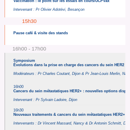
Vaccination : le point sur les essais en cours/UCPVax
Intervenant : Pr Olivier Adotévi, Besançon
15h30
Pause café & visite des stands
16h00 - 17h00
Symposium
Évolutions dans la prise en charge des cancers du sein HER2 +
Modérateurs
:
Pr Charles Coutant, Dijon & Pr Jean-Louis Merlin, Nan
16h00
Cancers du sein métastatiques HER2+ : nouvelles options disponi
Intervenant :
P
r Sylvain Ladoire, Dijon
16h30
Nouveaux traitements & cancers du sein métastatiques HER2+ : c
Intervenants : D
r Vincent Massard, Nancy & Dr Antonin Schmitt, Dij