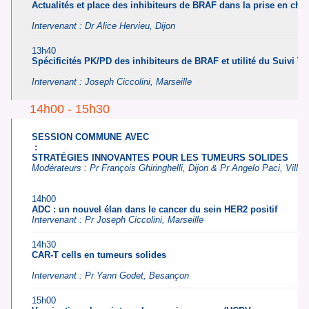
Actualités et place des inhibiteurs de BRAF dans la prise en 
Intervenant : D
r Alice Hervieu,
Dijon
13h40
Spécificités PK/PD des inhibiteurs de BRAF et utilité du Suivi
Intervenant :
Joseph Ciccolini
, Marseille
14h00 - 15h30
SESSION COMMUNE AVEC
:
STRATÉGIES INNOVANTES POUR LES TUMEURS SOLIDES
Modérateurs :
Pr François Ghiringhelli,
Dijon &
Pr
Angelo Paci,
Villeju
14h00
ADC : un nouvel élan dans le cancer du sein HER2 positif
Intervenant :
Pr Joseph Ciccolini
, Marseille
14h30
CAR-T cells en tumeurs solides
Intervenant :
Pr Yann Godet,
Besançon
15h00