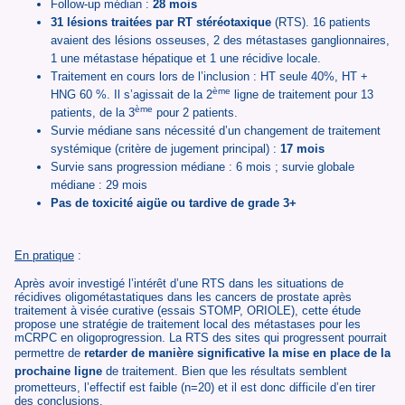
Follow-up médian :
28 mois
31 lésions traitées par RT stéréotaxique
(RTS). 16 patients
avaient des lésions osseuses, 2 des métastases ganglionnaires,
1 une métastase hépatique et 1 une récidive locale.
Traitement en cours lors de l’inclusion : HT seule 40%, HT +
ème
HNG 60 %. Il s’agissait de la 2
ligne de traitement pour 13
ème
patients, de la 3
pour 2 patients.
Survie médiane sans nécessité d’un changement de traitement
systémique (critère de jugement principal) :
17 mois
Survie sans progression médiane : 6 mois ; survie globale
médiane : 29 mois
Pas de toxicité aigüe ou tardive de grade 3+
En pratique
:
Après avoir investigé l’intérêt d’une RTS dans les situations de
récidives oligométastatiques dans les cancers de prostate après
traitement à visée curative (essais STOMP, ORIOLE), cette étude
propose une stratégie de traitement local des métastases pour les
mCRPC en oligoprogression. La RTS des sites qui progressent pourrait
permettre de
retarder de manière significative la mise en place de la
prochaine ligne
de traitement. Bien que les résultats semblent
prometteurs, l’effectif est faible (n=20) et il est donc difficile d’en tirer
des conclusions.