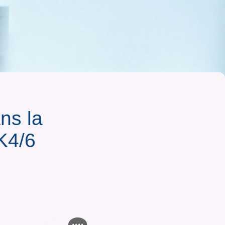
ns la
K4/6