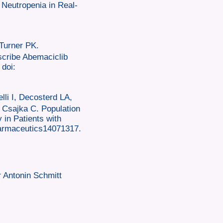
 Neutropenia in Real-
Turner PK.
scribe Abemaciclib
doi:
lli I, Decosterd LA,
 Csajka C. Population
 in Patients with
harmaceutics14071317.
r Antonin Schmitt