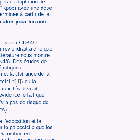
gies d’adaptation de
(PKpop) avec une dose
terminée à partir de la
culier pour les anti-
 les anti-CDK4/6,
 reviendrait à dire que
ittérature nous montre
CDK4/6. Des études de
éristiques
 et la clairance de la
ociclib
[ii]
) ou la
abilités devrait
vidence le fait que
n’y a pas de risque de
es).
 l’exposition et la
r le palbociclib que les
exposition en
0 µg/L à ne pas dépasser