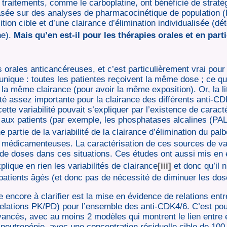
s traitements, comme le carboplatine, ont bénéficié de straté
sée sur des analyses de pharmacocinétique de population 
tion cible et d’une clairance d’élimination individualisée (dé
ne).
Mais qu’en est-il pour les thérapies orales et en parti
s orales anticancéreuses, et c’est particulièrement vrai pour
unique : toutes les patientes reçoivent la même dose ; ce qui
t la même clairance (pour avoir la même exposition). Or, la l
ilité assez importante pour la clairance des différents anti-
tte variabilité pouvait s’expliquer par l’existence de caract
aux patients (par exemple, les phosphatases alcalines (PAL)
e partie de la variabilité de la clairance d’élimination du palb
 médicamenteuses. La caractérisation de ces sources de vari
de doses dans ces situations. Ces études ont aussi mis en é
plique en rien les variabilités de clairance
[iii]
et donc qu’il 
patients âgés (et donc pas de nécessité de diminuer les dos
e encore à clarifier est la mise en évidence de relations entre
 (relations PK/PD) pour l’ensemble des anti-CDK4/6. C’est pou
vancés, avec au moins 2 modèles qui montrent le lien entre 
e neutropénie, avec une concentration résiduelle cible de 10