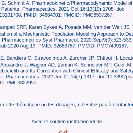
yer B, Schmitt A. Pharmacokinetic/Pharmacodynamic Model of
d Patients. Pharmaceutics. 2021 Oct 16;13(10):1708. doi:
s13101708. PMID: 34684001; PMCID: PMC8537267.
mpati SRP, Karen Sykes A, Posada MM, van der Walt JS, 
ation of a Mechanistic Population Modeling Approach to De
 Pharmacometrics Syst Pharmacol. 2020 Sep;9(9):523-533. 
Epub 2020 Aug 13. PMID: 32683787; PMCID: PMC7499187.
E, Bandiera C, Stravodimou A, Zurcher JP, Chtioui H, Locate
 Alexandre J, Wagner AD, Zaman K, Schneider MP, Guidi M,
ociclib and Its Correlation with Clinical Efficacy and Safety
r. Pharmaceutics. 2022 Jun 21;14(7):1317. doi: 10.3390/p
ID: PMC9322950.
 cette thématique ou les dosages, n’hésitez pas à contacte
Avec le soutien institutionnel de