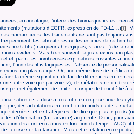
nées, en oncologie, l’intérêt des biomarqueurs est bien éta
raitements (mutations d’EGFR, expression de PD-L1…)
[i]
. M
 ces biomarqueurs, les traitements ne sont pas toujours aus
s fréquemment, les laboratoires ou les équipes de recherche
eurs prédictifs (marqueurs biologiques, scores…) de la rép
moins évidents. Mais bien souvent, la juste exposition plas
 effet, parmi les nombreuses explications possibles à une 
ancer, l’une des plus logiques est l’absence de personnalisat
e exposition plasmatique. Or, une même dose de médicamen
traîner la même exposition, du fait de différences en termes 
 une autre voie que par voie iv), de métabolisme ou d’excrét
ose permet également de limiter le risque de toxicité lié à un
onnalisation de la dose a très tôt été comprise pour les cyt
rique, des adaptations en fonction du poids ou de la surfac
que derrière cette stratégie est de dire que plus le poids (o
cités d’élimination (la clairance) augmente. Donc, pour av
évolution des concentrations en fonction du temps : AUC), il
 de la dose sur la clairance. Mais cette relation entre poids 