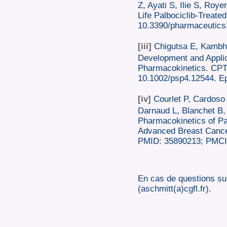
Z, Ayati S, Ilie S, Ro
Life Palbociclib-Treate
10.3390/pharmaceutic
[iii]
Chigutsa E, Kambha
Development and Applic
Pharmacokinetics. CPT
10.1002/psp4.12544. 
[iv]
Courlet P, Cardoso 
Darnaud L, Blanchet B,
Pharmacokinetics of Palb
Advanced Breast Cance
PMID: 35890213; PMC
En cas de questions sur
(aschmitt(a)cgfl.fr).