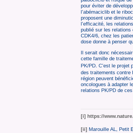
pour éviter de dévelop
l’abémaciclib et le rib
proposent une diminutio
l’efficacité, les relati
publié sur les relations
CDK4/6, chez les patien
dose donne à penser que
Il serait donc nécessair
cette famille de traitem
PK/PD. C’est le projet 
des traitements contre 
région peuvent bénéfici
oncologues à adapter l
relations PK/PD de ces
[i]
https://www.nature
[ii]
Marouille AL, Petit