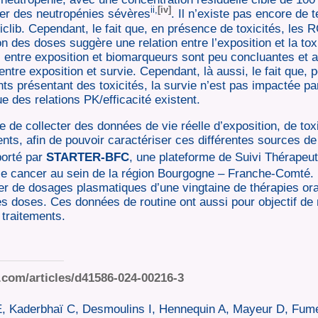
ii,
[iv]
per des neutropénies sévères
. Il n’existe pas encore de 
ociclib. Cependant, le fait que, en présence de toxicités, le
n des doses suggère une relation entre l’exposition et la toxi
ons entre exposition et biomarqueurs sont peu concluantes et a
 entre exposition et survie. Cependant, là aussi, le fait que, p
ts présentant des toxicités, la survie n’est pas impactée pa
 des relations PK/efficacité existent.
e de collecter des données de vie réelle d’exposition, de toxic
ents, afin de pouvoir caractériser ces différentes sources de v
porté par
STARTER-BFC
, une plateforme de Suivi Thérape
le cancer au sein de la région Bourgogne – Franche-Comté. 
er de dosages plasmatiques d’une vingtaine de thérapies ora
es doses. Ces données de routine ont aussi pour objectif d
 traitements.
.com/articles/d41586-024-00216-3
 E, Kaderbhaï C, Desmoulins I, Hennequin A, Mayeur D, Fume