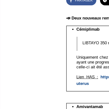
PARTAGER
📣 Deux nouveaux re
Cémiplimab
LIBTAYO 350 mg
Uniquement chez l
ayant une progres
celle-ci ait été 
Lien HAS :
http
uterus
Amivantamab