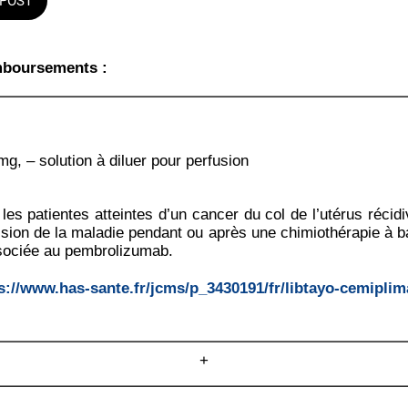
POST
mboursements :
, – solution à diluer pour perfusion
es patientes atteintes d’un cancer du col de l’utérus récid
sion de la maladie pendant ou après une chimiothérapie à b
associée au pembrolizumab.
s://www.has-sante.fr/jcms/p_3430191/fr/libtayo-cemiplim
+